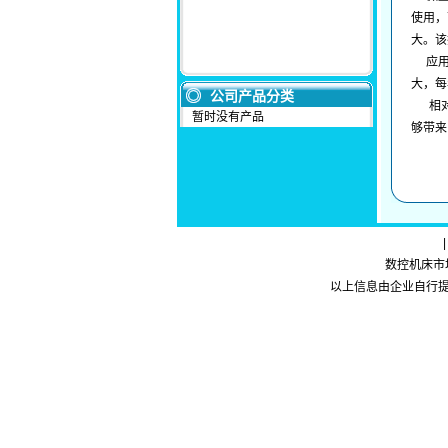
使用，
大。该
应用微
大，每
公司产品分类
相对于
暂时没有产品
够带来
数控机床市场网
以上信息由企业自行