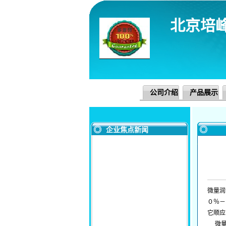
北京培
公司介绍
产品展示
企业焦点新闻
微量润
０％－
它顺应
微量润