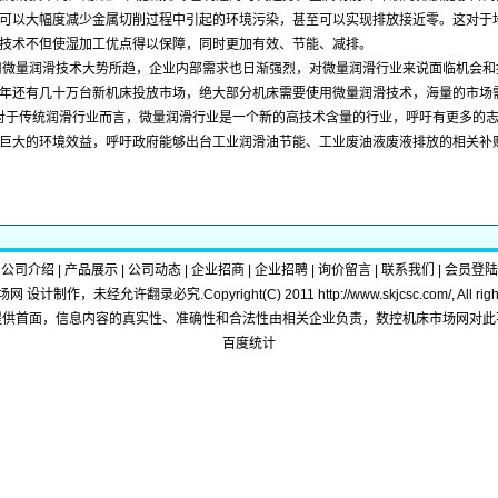
可以大幅度减少金属切削过程中引起的环境污染，甚至可以实现排放接近零。这对于
技术不但使湿加工优点得以保障，同时更加有效、节能、减排。
量润滑技术大势所趋，企业内部需求也日渐强烈，对微量润滑行业来说面临机会和
年还有几十万台新机床投放市场，绝大部分机床需要使用微量润滑技术，海量的市场
传统润滑行业而言，微量润滑行业是一个新的高技术含量的行业，呼吁有更多的志
巨大的环境效益，呼吁政府能够出台工业润滑油节能、工业废油液废液排放的相关补
|
公司介绍
|
产品展示
|
公司动态
|
企业招商
|
企业招聘
|
询价留言
|
联系我们
|
会员登陆
 设计制作，未经允许翻录必究.Copyright(C) 2011
http://www.skjcsc.com/
, All ri
提供首面，信息内容的真实性、准确性和合法性由相关企业负责，数控机床市场网对此
百度统计