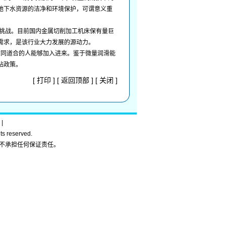
地下水资源的洁净和环境保护，可谓意义重
挑战。目前国内金属切削加工机床保有量巨
需求，是该行业大力发展的源动力。
同道合的人能够加入进来。鉴于微量润滑能
贴政策。
[
打印
] [
返回顶部
] [
关闭
]
|
ghts reserved.
不承担任何保证责任。