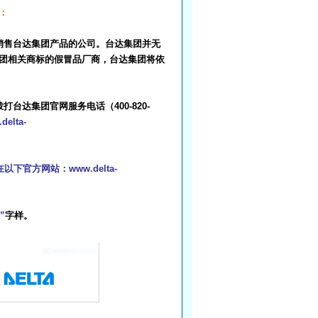
：
销售台达集团产品的公司。台达集团并无
集团相关商标的假冒品厂商，台达集团将依
达集团官网服务电话（400-820-
elta-
下官方网站：www.delta-
”
字样。