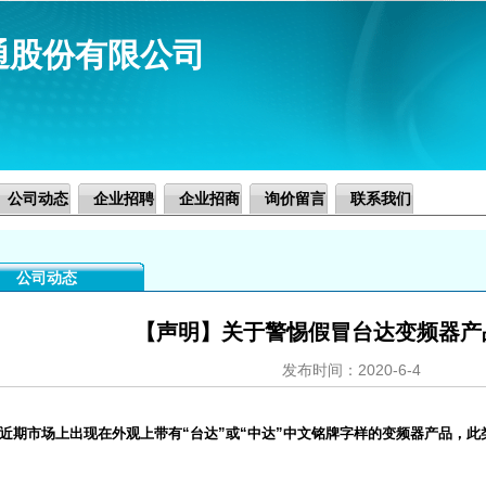
通股份有限公司
公司动态
企业招聘
企业招商
询价留言
联系我们
公司动态
【声明】关于警惕假冒台达变频器产
发布时间：2020-6-4
场上出现在外观上带有“台达”或“中达”中文铭牌字样的变频器产品，此类产品并
。