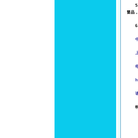
冒品
电
h