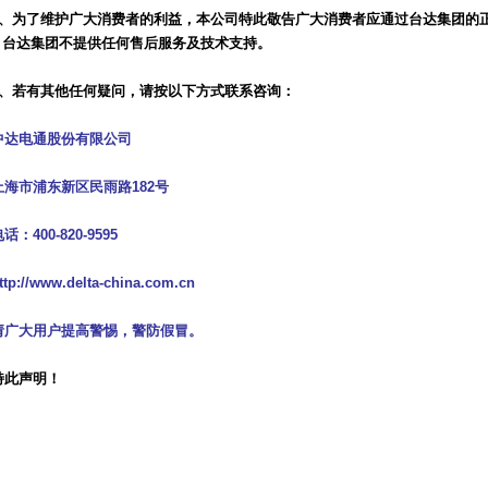
5、为了维护广大消费者的利益，本公司特此敬告广大消费者应通过台达集团的
，台达集团不提供任何售后服务及技术支持。
6、若有其他任何疑问，请按以下方式联系咨询：
中达电通股份有限公司
上海市浦东新区民雨路182号
话：400-820-9595
ttp://www.delta-china.com.cn
请广大用户提高警惕，警防假冒。
特此声明！