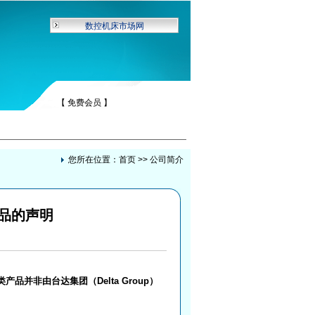
数控机床市场网
【 免费会员 】
您所在位置：
首页
>> 公司简介
品的声明
非由台达集团（Delta Group）