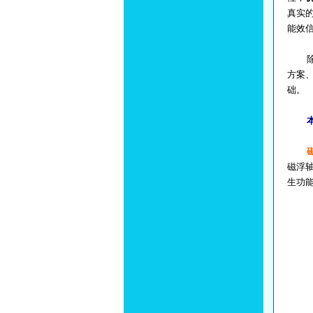
真实
能效
除此
方案
础。
磁浮
生功