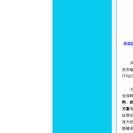
台达
同时
供关
IT与
台达
业深
料、
方案
征辨识
张力
能够