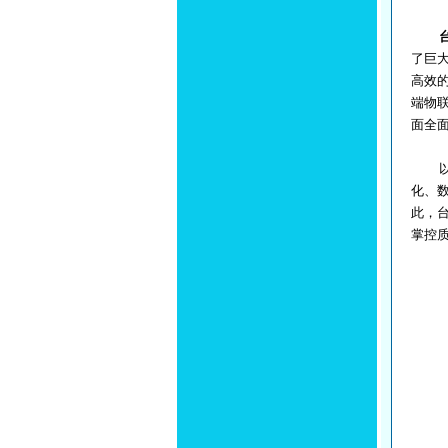
了巨
高效
端物
面全
化、
此，
掌控