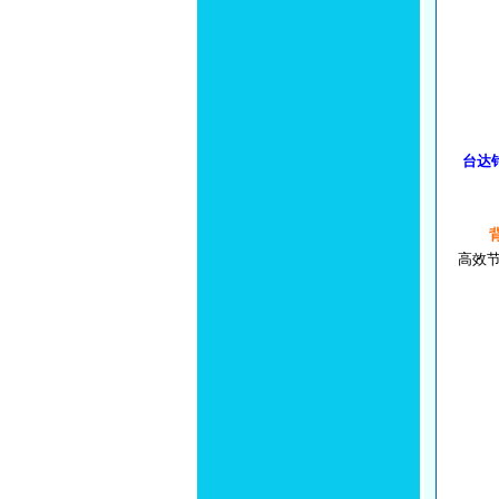
台达
高效