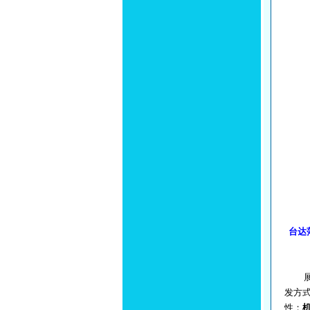
台达
展会
发方
性；
机