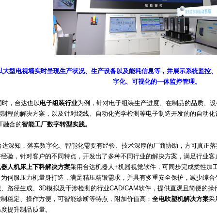
以大型电视墙实时呈现生产状况、生产设备以及能耗信息等，并展示系统监控、
字化、可视化的一体监控管理。
，台达也以
电子组装行业
为例，针对电子组装生产进度、在制品的品质、设
键制程的解决方案，以及针对绕线、自动化光学检测等电子制造开发的的自动化
OT融合的
智能工厂数字转型实践。
深知，落实数字化、智能化需要有经验、技术深厚的厂商协助，方可真正落
耕经验，针对客户的不同特点，开发出了多种不同行业的解决方案，满足行业客
机器人机床上下料解决方案
采用台达机器人+机器视觉软件，可同步完成柔性加
专为伺服压力机量身打造，满足精压精锻需求，并具有多重安全保护，减少综合
、路径生成、3D模拟及干涉检测的行业CAD/CAM软件，提供直观且简便的操
控制稳定、操作方便，可智能诊断等特点，附加价值高；
全电吹塑机解决方案
采
高度提升制品质量。