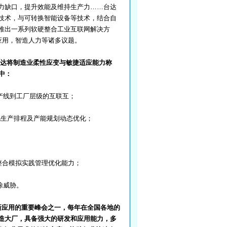
力缺口，提升效能及维持生产力……台达
技术，与可转换智能设备等技术，结合自
推出一系列软硬整合工业互联网解决方
应用，智造人力等诸多议题。
台达将制造业柔性应变与敏捷适应能力称
中：
产线到工厂层级的互联互；
现生产排程及产能规划动态优化；
整合模拟实践管理优化能力；
除威胁。
新应用的重要峰会之一，每年在全国各地的
造大厂，具备强大的研发和应用能力，多