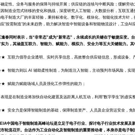
不确定性。业务与服务的保障与持续开展；供应链的连续与中断风险；缓解劳动
应因制造业范式转移的变化和挑战，深度研究人工智能，大数据分析，互联互通
为电子制造大厂的丰富经验，秉持标准化、数字化、模块化、智能化技术方针，
响应“按需制造”的未来趋势，助力解决智造中智能设备和智能物流设计，工业AI
王逢春同时表示，当“非常态”成为“新常态”，永续成长的关键在于敏捷应变。
应”实力，其涵盖互联力、智能力、赋能力、模拟力、安全力等五大关键能力。其
 互联力倡导企业透明、实时共享信息，高效整合供应链信息，形成设备、
 智能力则以 AI 辅助柔性制造，为制造注入智能，主动预判市场风险，实
 赋能力赋能场域人员及强化工作弹性的能力；
力表现是在制造业将加快自动化建置及远距离人机互动，利用“数字孪生”的虚实
 安全力是保障智能制造的基础，保障制造资产、人员及企业营运安全，免
CEIA中国电子智能制造高峰论坛是立足于电子行业、探讨电子行业技术发展及
城市轮流召开。台达作为工业自动化及智能制造的重要推动者，本身亦是电子制