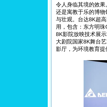
令人身临其境的效果
还是寓教于乐的博物
与壮观。台达8K超
用，包含：东方明珠CI
8K影院放映技术展示
大剧院国家8K舞台艺
影厅，为环境教育提