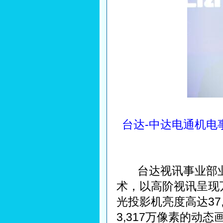
台达-中达电通机电
台达视讯事业部业
术，以高阶视讯呈现万
光投影机亮度高达37,
3,317万像素的动