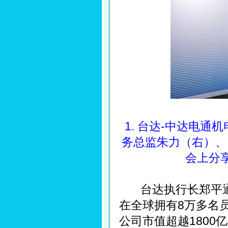
1. 台达-中达电
务总监朱力（右）、
会上分
台达执行长郑平通过
在全球拥有8万多名员
公司市值超越180