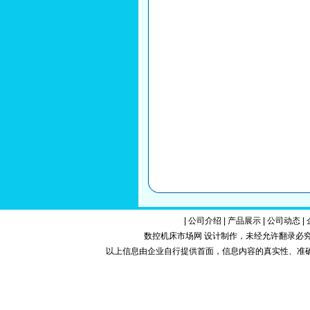
|
公司介绍
|
产品展示
|
公司动态
|
数控机床市场网 设计制作，未经允许翻录必究.Copy
以上信息由企业自行提供首面，信息内容的真实性、准