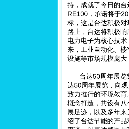
持，成就了今日的台
RE100，承诺将于
标，这是台达积极对
路上，台达将积极响
电力电子为核心技术
来，工业自动化、楼
设施等市场规模庞大
台达50周年展览策
达50周年展览，向
致力推行的环境教育。本
概念打造，共设有八
展足迹，以及多年来
绍了台达节能的产品