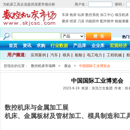
为机床工具企业提供深度市场分析
用户名：
密码：
车床
铣床
钻床
数控系统
加工中心
锻压机床
磨床
镗床
刀具
功能部件
配件附件
检验测量
热门
首页
资讯
求购
行业数据
产品库
企业库
宏观经济
用户频道:
应用案例
|
汽车
|
模具
|
船舶
|
电工电力
|
工程机械
|
您现在的位置：
数控机床市场网
>
展会
>
中国国际工业博览会
中国国际工业博览会
2023-9-19 来源：东浩兰生集团 作者：佚
数控机床与金属加工展
机床、金属板材及管材加工、模具制造和工