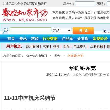
为机床工具企业提供深度市场分析
用户名：
密码：
车床
铣床
钻床
数控系统
加工中心
锻压机床
磨床
镗床
刀具
功能部件
配件附件
检验测量
热门
首页
资讯
求购
行业数据
产品库
企业库
宏观经济
用户频道:
应用案例
|
汽车
|
模具
|
船舶
|
电工电力
|
工程机械
|
您现在的位置：
数控机床市场网
>
展会
>
华机展•东莞
华机展•东莞
2024-11-11 来源：上海华品展览服务有限 作
11•11中国机床采购节