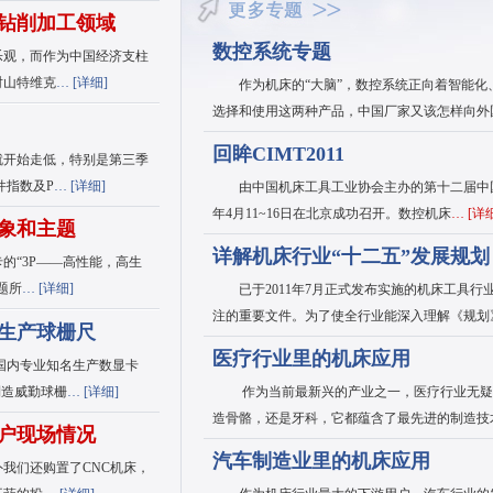
注钻削加工领域
数控系统专题
乐观，而作为中国经济支柱
对山特维克
… [
详细
]
作为机床的“大脑”，数控系统正向着智能化
选择和使用这两种产品，中国厂家又该怎样向外
回眸CIMT2011
开始走低，特别是第三季
件指数及P
… [
详细
]
由中国机床工具工业协会主办的第十二届中国国际机
年4月11~16日在北京成功召开。数控机床
… [
详
形象和主题
详解机床行业“十二五”发展规划
的“3P——高性能，高生
题所
… [
详细
]
已于2011年7月正式发布实施的机床工具行业
注的重要文件。为了使全行业能深入理解《规划
作生产球栅尺
医疗行业里的机床应用
国内专业知名生产数显卡
制造威勤球栅
… [
详细
]
作为当前最新兴的产业之一，医疗行业无疑正
造骨骼，还是牙科，它都蕴含了最先进的制造技
客户现场情况
汽车制造业里的机床应用
我们还购置了CNC机床，