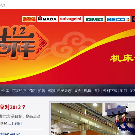
登录
企业库
|
宏观经济
|
招商
|
招聘
|
求职
|
电子杂志
|
展会
|
视频
|
博文
|
资料下载
|
项目
|
发
对2012？
展方式”是目标，提高企业
是路径
… [
详细
]