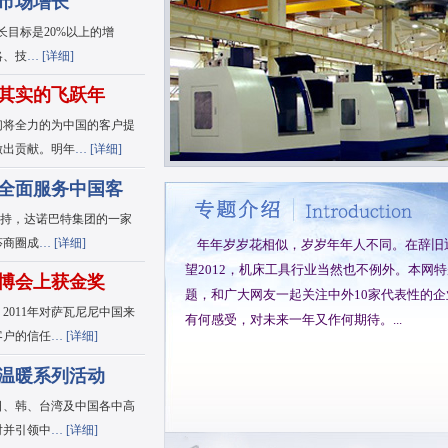
国市场增长
长目标是20%以上的增
略、技
… [
详细
]
符其实的飞跃年
将全力的为中国的客户提
做出贡献。明年
… [
详细
]
全面服务中国客
支持，达诺巴特集团的一家
莎商圈成
… [
详细
]
年年岁岁花相似，岁岁年年人不同。在辞旧迎
望2012，机床工具行业当然也不例外。本网特
工博会上获金奖
题，和广大网友一起关注中外10家代表性的
011年对萨瓦尼尼中国来
有何感受，对未来一年又作何期待。...
客户的信任
… [
详细
]
送温暖系列活动
日、韩、台湾及中国各中高
对并引领中
… [
详细
]