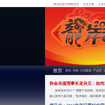
数控机床市场网首页
企业注册
企业
资讯
|
求购
|
行业数据
|
产品库
|
协会当值理事长龙兴元：如何应
如何应对2012？“调整产业结构，转变发
核心竞争力是关键，“技术领先，模式取胜”