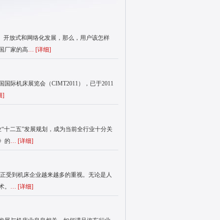
、开放式和网络化发展，那么，用户该怎样
国厂家的高
… [
详细
]
床展览会（CIMT2011），已于2011
细
]
“十二五”发展规划，成为当前全行业十分关
》的
… [
详细
]
受到机床企业越来越多的重视。无论是人
术。
… [
详细
]