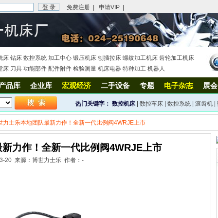
免费注册
|
申请VIP
|
铣床
钻床
数控系统
加工中心
锻压机床
刨插拉床
螺纹加工机床
齿轮加工机床
镗床
刀具
功能部件
配件附件
检验测量
机床电器
特种加工
机器人
产品库
企业库
宏观经济
二手设备
专题
电子杂志
展会
热门关键字：
数控机床
|
数控车床
|
数控系统
|
滚齿机
|
世力士乐本地团队最新力作！全新一代比例阀4WRJE上市
新力作！全新一代比例阀4WRJE上市
5-3-20 来源：博世力士乐 作者：-