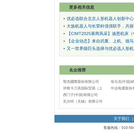
更多相关信息
优必选联合北京人形机器人创新中心发布
大族机器人与长荣科强强联手，共探
【CIMT2025展商风采】迪恩机床
【企业动态】来自武重、上机、德马
又一世界级巨头选择与优必选人形机
名企推荐
聖杰國際股份有限公司
埃马克(中国)
伊斯卡刀具国际贸易（上
太仓分公司
中达电通股份
海）有限公司
西门子(中国)有限公司
瓦尔特（无锡）有限公司
关于我们
|
客服热线：010-