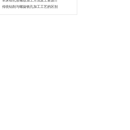
车床钻孔攻螺纹加工方法及工装设计
传统钻削与螺旋铣孔加工工艺的区别