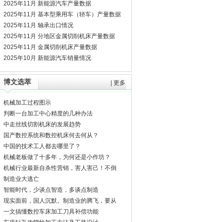
2025年11月 新能源汽车产量数据
2025年11月 基本型乘用车（轿车）产量数据
2025年11月 轴承出口情况
2025年11月 分地区金属切削机床产量数据
2025年11月 金属切削机床产量数据
2025年10月 新能源汽车销量情况
博文选萃
|
更多
机械加工过程图示
判断一台加工中心精度的几种办法
中走丝线切割机床的发展趋势
国产数控系统和数控机床何去何从？
中国的技术工人都去哪里了？
机械老板做了十多年，为何还是小作坊？
机械行业最新自杀性营销，害人害己！不倒
闭才
制造业大逃亡
智能时代，少谈点智造，多谈点制造
现实面前，国人沉默。制造业的腾飞，要从
机床
一文搞懂数控车床加工刀具补偿功能