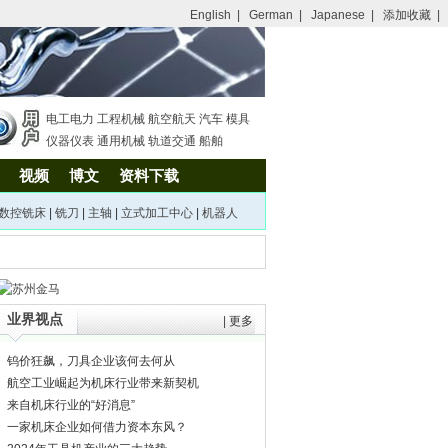
English
|
German
|
Japanese
|
添加收藏
|
电工电力
工程机械
航空航天
汽车
模具
仪器仪表
通用机械
轨道交通
船舶
视频
博文
资料下载
数控铣床
|
铣刀
|
主轴
|
立式加工中心
|
机器人
业界视点
|
更多
钨价狂飙，刀具企业该何去何从
航空工业崛起为机床行业带来新契机
来自机床行业的“好消息”
一家机床企业如何借力资本东风？