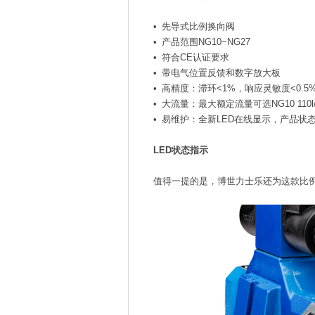
•
先导式比例换向阀
•
产品范围NG10~NG27
•
符合CE认证要求
•
带电气位置反馈和数字放大板
•
高精度：滞环<1%，响应灵敏度<0.5
•
大流量：最大额定流量可选NG10 110l/m
•
易维护：全新LED在线显示，产品状
LED状态指示
值得一提的是，博世力士乐还为这款比例阀