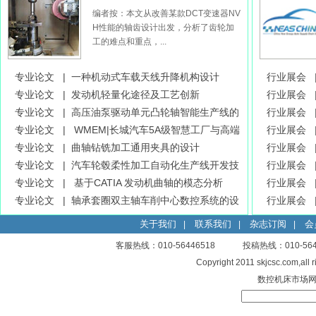
优化研究
编者按：本文从改善某款DCT变速器NV
H性能的轴齿设计出发，分析了齿轮加
工的难点和重点，...
专业论文 |
一种机动式车载天线升降机构设计
行业展会 
专业论文 |
发动机轻量化途径及工艺创新
及传输技术
行业展会 
专业论文 |
高压油泵驱动单元凸轮轴智能生产线的
备及材料展
行业展会 
研发和应用
专业论文 |
WMEM|长城汽车5A级智慧工厂与高端
展览会
行业展会 
智能装备的“融合”
专业论文 |
曲轴钻铣加工通用夹具的设计
脂、养护用
行业展会 
专业论文 |
汽车轮毂柔性加工自动化生产线开发技
会
行业展会 
术分析
专业论文 |
基于CATIA 发动机曲轴的模态分析
件加工技术
行业展会 
专业论文 |
轴承套圈双主轴车削中心数控系统的设
技术展览会 
行业展会 
计
技术与装备
关于我们
联系我们
杂志订阅
会
|
|
|
客服热线：010-56446518 投稿热线：010-
Copyright 2011 skjcsc.com,al
数控机床市场