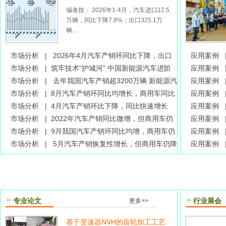
幅较大
编者按： 2026年1-4月，汽车进口12.5
万辆，同比下降7.8%；出口325.1万
辆...
市场分析 |
2026年4月汽车产销环同比下降，出口
应用案例 
继续增长
市场分析 |
筑牢技术“护城河” 中国新能源汽车进阶
应用案例 
全球创新高地
市场分析 |
去年我国汽车产销超3200万辆 新能源汽
齿 + 滚
应用案例 
车连续十年全球第一
市场分析 |
8月汽车产销环同比均增长，商用车同比
性突破
应用案例 
大幅增长
市场分析 |
4月汽车产销环比下降，同比快速增长
助数字孪生
应用案例 
市场分析 |
2022年汽车产销同比微增，但商用车仍
效率突围
应用案例 
大幅下滑
市场分析 |
9月我国汽车产销环同比均增，商用车仍
安排
应用案例 
相对低迷
市场分析 |
5月汽车产销恢复性增长，但商用车仍降
应用案例 
幅巨大
动汽车制造
专业论文
行业展会
更多>>
基于变速器NVH的齿轮加工工艺