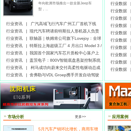
年向欧洲市场推出一款全新Jeep车
行业数据 
型，...
造）数据—2
行业数据 
行业数据 
行业资讯 |
广汽高域飞行汽车广州工厂首机下线
行业数据 
行业资讯 |
现代汽车聘请前特斯拉人形机器人负责
017年5月
行业数据 
人担任顾问，加速Atlas商业化
行业资讯 |
联轴器｜铁姆肯公司旗下Lovejoy：全球
行业数据 
供应，本地制造
行业资讯 |
特斯拉上海超级工厂 4 月出口 Model 3 /
造）数据—2
行业数据 
Y 近 3 万辆，创近一年新高
行业资讯 |
我国首个国家汽车芯片质检中心落户上
行业数据 
海
行业资讯 |
盖茨电子：800V智能底盘悬架控制系统
行业数据 
的开发和探索
行业资讯 |
柯马成功向蔚来交付高柔性电驱动总成
016年9月
行业数据 
自动化装配线
行业资讯 |
舍弗勒与VDL Groep携手开发自动驾驶
穿梭巴士
市场分析
应用案例
更多>>
5月汽车产销环比增长，商用车增