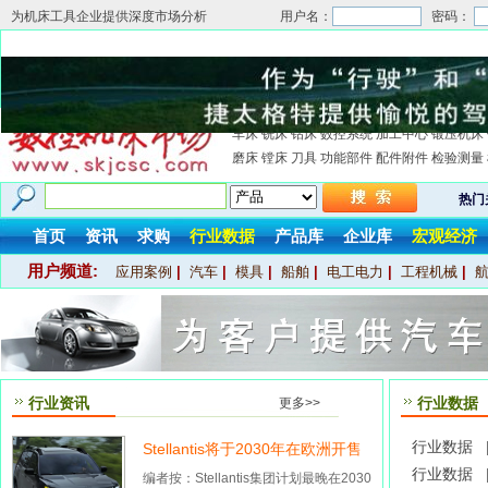
为机床工具企业提供深度市场分析
用户名：
密码：
车床
铣床
钻床
数控系统
加工中心
锻压机床
磨床
镗床
刀具
功能部件
配件附件
检验测量
热门
首页
资讯
求购
行业数据
产品库
企业库
宏观经济
用户频道:
应用案例
|
汽车
|
模具
|
船舶
|
电工电力
|
工程机械
|
行业资讯
行业数据
更多>>
行业数据 
Stellantis将于2030年在欧洲开售
018年4月
行业数据 
中国产Jeep车型
编者按：Stellantis集团计划最晚在2030