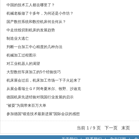
中国的技术工人都去哪里了？
机械老板做了十多年，为何还是小作坊？
国产数控系统和数控机床何去何从？
中走丝线切割机床的发展趋势
制造业大逃亡
判断一台加工中心精度的几种办法
机械加工过程图示
对工业机器人的渴望
大型数控车床加工的5个经验技巧
机床展会过后，机床加工市场一下子火起来了
从展会看瑞士ＧＦ阿奇夏米尔、牧野、沙迪克
德国机床先进经验对我国行业发展的启示
“被耍”为我带来百万大单
参加德国“锻造技术最新进展"国际会议的感想
当前 1 / 9 页
下一页
末页