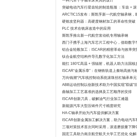
一种汽车十字轴车床夹具的设计
突破电动汽车行星齿轮的制造瓶颈 ：车齿 +
ARCTIC15发布：斯凯孚新一代航空轴承钢
硬铣攻坚利器：高硬度钢材加工的革命性突破
PLC 技术在铣床改造中的应用
斯凯孚推出新一代航空发动机专用轴承钢
西门子携手上海汽车芯片工程中心，借助数字
铝合金轮毂加工：ISCAR的精密革命与效率突
钛合金航空结构件导孔数字化加工方法
能扛 180℃高温 + 强辐射，机器人助力法国
ISCAR“金属乐章”：在钢铁轨道上奏响高效
万向钱潮“汽车线控制动系统滚珠丝杠轴承单元
ABB运动控制以创新技术助力中国实现"双碳"
曲轴加工工艺基准的选择及工艺顺序的安排
ISCAR创新刀具，破解油气行业加工难题
新能源汽车大型压铸件尺寸精度研究
HA-C轴承开始为汽车提供解决方案
ISCAR创新金属加工解决方案，助力电动汽车
三项对策技术首次同时采用，滚道磨损量下降9
国宏工具助力南京航空航天大学工艺优化 化解