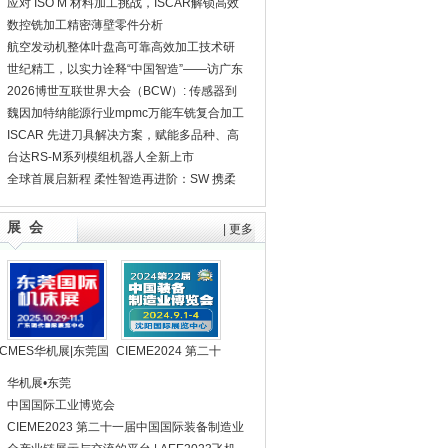
具的演进
应对 ISO M 材料加工挑战，ISCAR解锁高效
加工密码
数控铣加工精密薄壁零件分析
航空发动机整体叶盘高可靠高效加工技术研
究
世纪精工，以实力诠释“中国智造”——访广东
创世纪智能装备集团股份有限公司副总裁罗
2026博世互联世界大会（BCW）: 传感器到
育银先生
系统解决方案，博世持续推进自动化与机器
魏因加特纳能源行业mpmc万能车铣复合加工
人技术创新
解决方案
ISCAR 先进刀具解决方案，赋能多品种、高
精度制造
台达RS-M系列模组机器人全新上市
全球首展启新程 柔性智造再进阶：SW 携柔
性智造新品亮相CCMT2026 赋能精密制造新
征程
展 会
|
更多
CMES华机展|东莞国
CIEME2024 第二十
际机床展
二届中国国际装备制
华机展•东莞
造业博览会
中国国际工业博览会
CIEME2023 第二十一届中国国际装备制造业