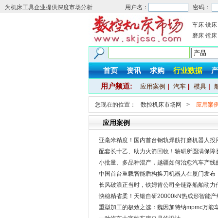
为机床工具企业提供深度市场分析
用户名：
密码：
车床
铣床
磨床
镗床
首页
资讯
求购
行业数据
用户频道:
应用案例
|
汽车
|
模具
|
您现在的位置：
数控机床市场网
>
应用案
应用案例
亚毫米精度！国内首台钢轨焊筋打磨机器人投
配套长十乙、助力火箭回收！轴研所圆满保障
小批量、多品种混产，越疆如何治愈汽车产线的
中国首台重载智能盾构换刀机器人在厦门发布
长风破浪正当时，铁姆肯公司全链路船舶动力
快稳精省柔！天锻自研20000kN热成形智能
重型加工的极致之选：魏因加特纳mpmc万能