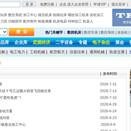
免费注册
|
点击 进入企业管理
|
申请VIP
|
退出登录
|
钻床
数控系统
加工中心
锻压机床
刨插拉床
螺纹加工机床
齿轮加工
刀具
功能部件
配件附件
检验测量
机床电器
特种加工
机器人
热门关键字：
数控机床
|
数控车床
|
数控系统
|
滚齿机
|
产品库
企业库
宏观经济
二手设备
专题
电子杂志
展会
船舶
|
电工电力
|
工程机械
|
航空航天
|
仪器仪表
|
通用机械
|
轨道交通
|
例
| 发布时间
用
2026-7-31
长征十号乙运载火箭首飞回收任务
2026-7-14
“柔性焦虑”？
2026-7-10
2026-6-29
传动方案
2026-6-24
产线问世
2026-6-23
车铣复合加工中心
2026-6-9