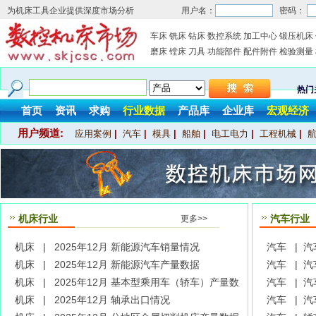
为机床工具企业提供深度市场分析
用户名：
密码：
车床
铣床
钻床
数控系统
加工中心
锻压机床
磨床
镗床
刀具
功能部件
配件附件
检验测量
热门
首页
资讯
求购
行业数据
产品库
企业库
宏观经济
用户频道:
应用案例
|
汽车
|
模具
|
船舶
|
电工电力
|
工程机械
|
机床行业
汽车行业
更多>>
机床 |
2025年12月 新能源汽车销量情况
汽车 |
汽
机床 |
2025年12月 新能源汽车产量数据
汽车 |
汽
机床 |
2025年12月 基本型乘用车（轿车）产量数
汽车 |
汽
据
机床 |
2025年12月 轴承出口情况
据
汽车 |
汽