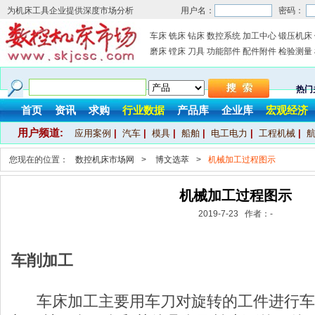
为机床工具企业提供深度市场分析
用户名：
密码：
车床
铣床
钻床
数控系统
加工中心
锻压机床
磨床
镗床
刀具
功能部件
配件附件
检验测量
热门
首页
资讯
求购
行业数据
产品库
企业库
宏观经济
用户频道:
应用案例
|
汽车
|
模具
|
船舶
|
电工电力
|
工程机械
|
您现在的位置：
数控机床市场网
>
博文选萃
>
机械加工过程图示
机械加工过程图示
2019-7-23 作者：-
车削加工
车床加工主要用车刀对旋转的工件进行车