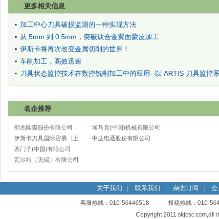
更多相关信息
加工中心刀具破损监测的一种实现方法
从 5mm 到 0.5mm，突破钛合金翼面蒙皮加工
伊斯卡将再次改变金属切削的世界！
车削加工，高效迅速
刀具状态监控技术在数控铣削加工中的应用--以 ARTIS 刀具监控
名企推荐
聖杰國際股份有限公司
埃马克(中国)机械有限公司
伊斯卡刀具国际贸易（上
太仓分公司
中达电通股份有限公司
海）有限公司
西门子(中国)有限公司
瓦尔特（无锡）有限公司
关于我们
联系我们
杂志订阅
会
|
|
|
客服热线：010-56446518 投稿热线：010-
Copyright 2011 skjcsc.com,al