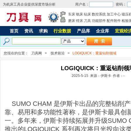
为机床工具企业提供深度市场分析
用户名：
密码：
车床
铣床
钻床
数控系统
加工中心
锻压
磨床
镗床
刀具
功能部件
配件附件
检验
首页
资讯
求购
行业数据
产品库
企业库
宏观经
数
您现在的位置：
刀具网
>
技术前沿
>
LOGIQUICK：重返钻削领域
LOGIQUICK：重返钻削领
2025-5-15 来源：伊斯卡 作者：-
SUMO CHAM 是伊斯卡出品的完整钻削
靠、易用和多功能性著称，是伊斯卡最具创
一。多年来，伊斯卡持续拓展并升级SUMO 
推出的LOGIQUICK 系列再次将目光投向