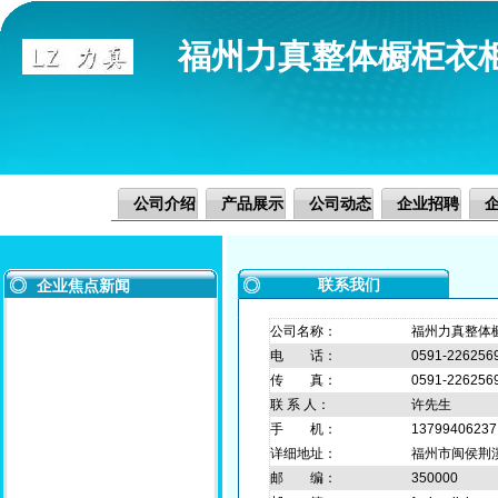
福州力真整体橱柜衣
公司介绍
产品展示
公司动态
企业招聘
联系我们
企业焦点新闻
公司名称：
福州力真整体
电 话：
0591-226256
传 真：
0591-226256
联 系 人：
许先生
手 机：
13799406237
详细地址：
福州市闽侯荆
邮 编：
350000