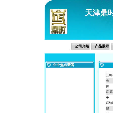
天津鼎
公司介绍
产品展示
企业焦点新闻
公司
电
传
联 系
手
详细
邮