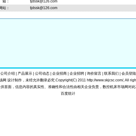
 箱：
tjdssk@126.com
网站：
tjdssk@126.com
|
公司介绍
|
产品展示
|
公司动态
|
企业招商
|
企业招聘
|
询价留言
|
联系我们
|
会员登陆
 设计制作，未经允许翻录必究.Copyright(C) 2011
http://www.skjcsc.com/
, All ri
提供首面，信息内容的真实性、准确性和合法性由相关企业负责，数控机床市场网对此
百度统计