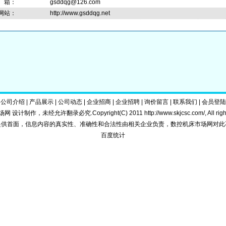
 箱：
gsddqg@126.com
网站：
http://www.gsddqg.net
|
公司介绍
|
产品展示
|
公司动态
|
企业招商
|
企业招聘
|
询价留言
|
联系我们
|
会员登陆
 设计制作，未经允许翻录必究.Copyright(C) 2011
http://www.skjcsc.com/
, All ri
提供首面，信息内容的真实性、准确性和合法性由相关企业负责，数控机床市场网对此
百度统计