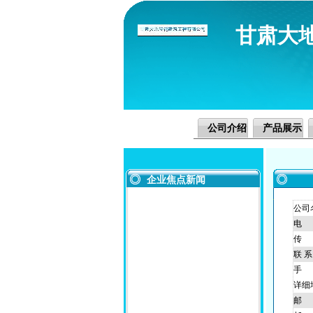
甘肃大
公司介绍
产品展示
企业焦点新闻
公司
电
传
联 系
手
详细
邮