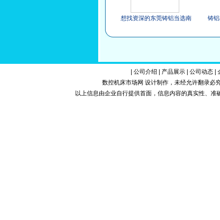
想找资深的东莞铸铝当选南
铸铝
恒，增城铸铝
|
公司介绍
|
产品展示
|
公司动态
|
数控机床市场网 设计制作，未经允许翻录必究.Copy
以上信息由企业自行提供首面，信息内容的真实性、准