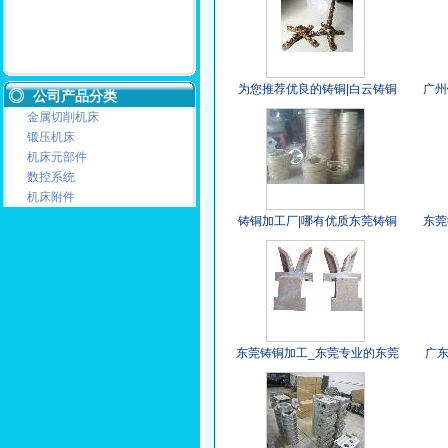
为您推荐优良的铸铜|白云铸铜
广州
公司产品分类
金属切削机床
锻压机床
机床元部件
数控系统
机床附件
铸铜加工厂|哪有优质东莞铸铜
东莞
厂
东莞铸铜加工_东莞专业的东莞
广
铸铜厂