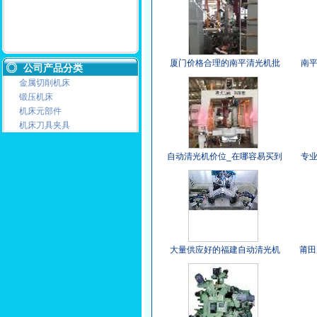
厦门价格合理的南平清光机批
南
公司产品分类
售——南平清光机
金属切削机床
锻压机床
机床元部件
机床刀具夹具
自动清光机价位_在哪容易买到
专
上等加工专机
大量供应好的福建自动清光机
莆田
福建自动清光机