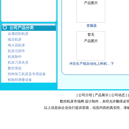
产品图片
变频器
公司产品分类
金属切削机床
暂无
锻压机床
产品图片
电火花机床
机床元部件
机床附件
机床刀具夹具
冲压生产线自动化上料机，下
数控系统
料机码堆机
特种加工机床及专用设备
检验和测量设备
|
公司介绍
|
产品展示
|
公司动态
|
数控机床市场网 设计制作，未经允许翻录必究.Copy
以上信息由企业自行提供首面，信息内容的真实性、准