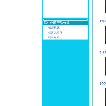
淄博
公司产品分类
锻压机床
机床元部件
机床电器
浩瑞
料
【G
家|优