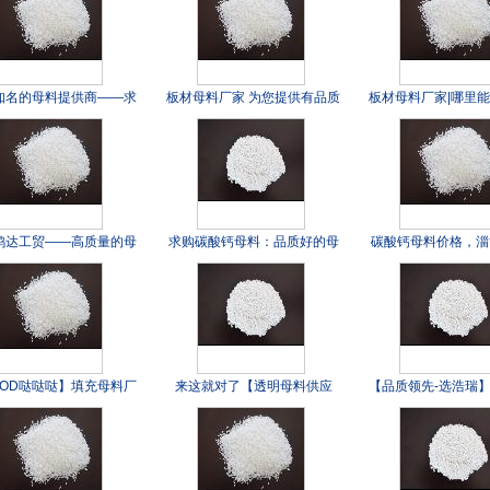
知名的母料提供商——求
板材母料厂家 为您提供有品质
板材母料厂家|哪里
购碳酸钙母料
的母料资讯
的母料
鸿达工贸——高质量的母
求购碳酸钙母料：品质好的母
碳酸钙母料价格，淄
供应商|好的片材母料
料多少钱
的母料提供
OOD哒哒哒】填充母料厂
来这就对了【透明母料供应
【品质领先-选浩瑞
质填充母料|填充母料报价
商】【透明母料生产厂家】透
料厂家【碳酸钙母料
明母料批发
酸钙母料价