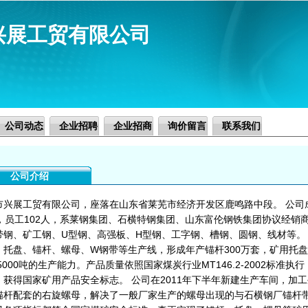
兴展工贸有限公司
公司动态
企业招聘
企业招商
询价留言
联系我们
公司介绍
市兴展工贸有限公司，座落在山东省莱芜市经济开发区鹿鸣路中段。 公司成
名，员工102人，系莱钢集团、石横特钢集团、山东富伦钢铁集团协议经销
带钢、矿工钢、U型钢、高强板、H型钢、工字钢、槽钢、圆钢、线材等。 
、托盘、锚杆、螺母、W钢带等生产线，形成年产锚杆300万套，矿用托盘（
5000吨的生产能力。产品质量依照国家煤炭行业MT146.2-2002标
，获得国家矿用产品安全标志。 公司在2011年下半年新建生产车间，加
锚杆配套的右旋螺母，解决了一般厂家生产的螺母出现的与石横钢厂锚杆