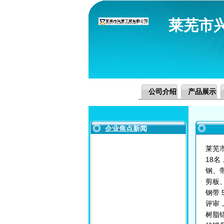
莱芜市
公司介绍
产品展示
企业焦点新闻
莱芜
18
钢、
剪板
钢带 
评审
树脂