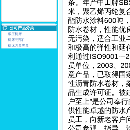
条。年产中田牌SB
米，聚乙烯丙纶复
酯防水涂料600吨
防水卷材，性能优
公司产品分类
锻压机床
无污染，适合工业
机床元部件
和极高的弹性和延
机床刀具夹具
利通过ISO9001
员单位，2003、2
意产品，已取得国家
性沥青防水卷材，
品生成许可证。被
户至上”是公司奉
供性能卓越的防水
员工，向新老客户
公司参观、指导、