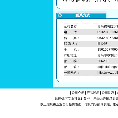
联系方式
公司名称：
青岛锦绣防水
电 话：
0532-835236
传 真：
0532-835236
联 系 人：
田经理
手 机：
15610577065
详细地址：
青岛即墨市段
邮 编：
266200
邮 箱：
qdjinxiufang
公司网站：
http://www.qdj
|
公司介绍
|
产品展示
|
公司动态
|
数控机床市场网 设计制作，未经允许翻录必究.Copy
以上信息由企业自行提供首面，信息内容的真实性、准