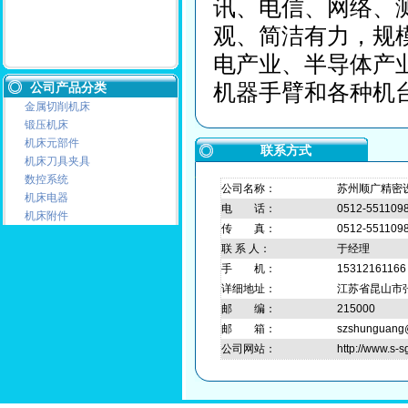
讯、电信、网络、
观、简洁有力，规
电产业、半导体产
机器手臂和各种机
公司产品分类
金属切削机床
锻压机床
机床元部件
联系方式
机床刀具夹具
数控系统
公司名称：
苏州顺广精密
机床电器
电 话：
0512-551109
机床附件
传 真：
0512-551109
联 系 人：
于经理
手 机：
15312161166
详细地址：
江苏省昆山市张
邮 编：
215000
邮 箱：
szshunguang
公司网站：
http://www.s-s