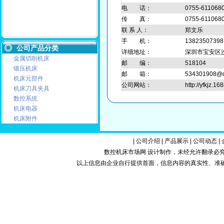
电 话：
0755-611068
传 真：
0755-611068
联 系 人：
郑文乐
手 机：
13823507398
公司产品分类
详细地址：
深圳市宝安区沙
金属切削机床
邮 编：
518104
锻压机床
邮 箱：
534301908@
机床元部件
公司网站：
http://yfkjz.1
机床刀具夹具
数控系统
机床电器
机床附件
|
公司介绍
|
产品展示
|
公司动态
|
数控机床市场网 设计制作，未经允许翻录必究.Copy
以上信息由企业自行提供首面，信息内容的真实性、准