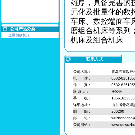
雄厚，具备完善的
元化及批量化的数
车床、数控端面车
磨组合机床等系列
公司产品分类
金属切削机床
机床及组合机床
联系方式
公司名称：
青岛五重数控
电 话：
0532-825105
传 真：
0532-825105
联 系 人：
王经理
手 机：
18561623555
详细地址：
山东省青岛即墨
邮 编：
266200
邮 箱：
wuzhongcnc@
公司网站：
www.qdwuzho