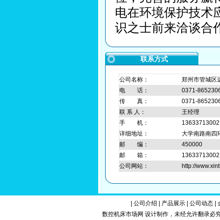
电在环境保护技术
识之士前来洽谈合
联系方式
公司名称：
郑州市管城区
电 话：
0371-865230
传 真：
0371-865230
联 系 人：
王经理
手 机：
13633713002
详细地址：
大学南路南四环
邮 编：
450000
邮 箱：
1363371300
公司网站：
http://www.xi
|
公司介绍
|
产品展示
|
公司动态
|
数控机床市场网 设计制作，未经允许翻录必究.Copy