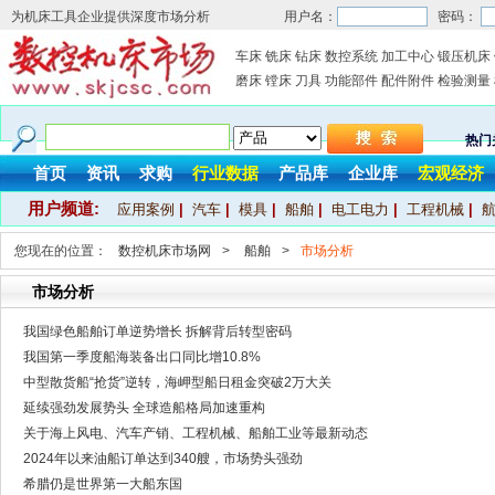
为机床工具企业提供深度市场分析
用户名：
密码：
车床
铣床
钻床
数控系统
加工中心
锻压机床
磨床
镗床
刀具
功能部件
配件附件
检验测量
热门
首页
资讯
求购
行业数据
产品库
企业库
宏观经济
用户频道:
应用案例
|
汽车
|
模具
|
船舶
|
电工电力
|
工程机械
|
您现在的位置：
数控机床市场网
>
船舶
>
市场分析
市场分析
我国绿色船舶订单逆势增长 拆解背后转型密码
我国第一季度船海装备出口同比增10.8%
中型散货船“抢货”逆转，海岬型船日租金突破2万大关
延续强劲发展势头 全球造船格局加速重构
关于海上风电、汽车产销、工程机械、船舶工业等最新动态
2024年以来油船订单达到340艘，市场势头强劲
希腊仍是世界第一大船东国