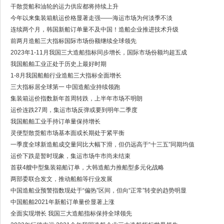
干散货船和油轮的运力供应都将持续上升
今年以来集装箱航运价格显著走强——海运市场为何淡季不淡
连续两个月，韩国新船订单量不及中国！造船企业推进技术升级
前两月造船三大指标国际市场份额继续全球领先
2023年1-11月我国三大造船指标同步增长，国际市场份额均超五成
我国船舶工业正处于历史上最好时期
1-8月我国船舶行业造船三大指标全面增长
三大指标居全球第一 中国造船业持续领跑
集装箱运价指数新年首周转跌，上半年市场不明朗
运价连跌27周，集运市场反弹或要到明年二季度
我国船舶工业手持订单量保持增长
灵便型散货船市场基本面或长期处于紧平衡
一季度全球新造船成交量同比大幅下滑，但仍远高于“十三五”同期均值
运价下跌是暂时现象，集运市场牛市尚未结束
首获4艘中型集装箱船订单，大韩造船力推船型多元化战略
两部委联合发文，推动船舶等行业发展
中国造船业预警指数现处于“偏热”区间，但向“正常”转变的趋势明显
中国船舶2021年新船订单量价显著上涨
全面实现增长 我国三大造船指标保持全球领先