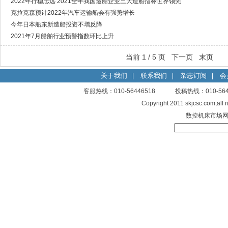
2022年行稳志远 2021全年我国造船企业三大造船指标世界领先
克拉克森预计2022年汽车运输船会有强势增长
今年日本船东新造船投资不增反降
2021年7月船舶行业预警指数环比上升
当前 1 / 5 页
下一页
末页
关于我们
联系我们
杂志订阅
会
|
|
|
客服热线：010-56446518 投稿热线：010-
Copyright 2011 skjcsc.com,al
数控机床市场