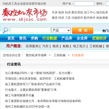
为机床工具企业提供深度市场分析
用户名：
密码：
车床
铣床
钻床
数控系统
加工中心
锻压机床
磨床
镗床
刀具
功能部件
配件附件
检验测量
热门
首页
资讯
求购
行业数据
产品库
企业库
宏观经济
用户频道:
应用案例
|
汽车
|
模具
|
船舶
|
电工电力
|
工程机械
|
您现在的位置：
数控机床市场网
>
工程机械
>
行业资讯
行业资讯
出口量增超200%！这一硬核“绿色国货”，实力出圈！
市场信息 | 来自具身智能、低空经济、工程机械等领域
临工重机墨西哥工厂欧标系列产品成功下线
行业最大，太重起重机再获“重量级”订单
柳工与康明斯携手共赢
徐工集团联合福德士河，发布两款全球最大纯电动设备样机
海外工程机械巨头2025年业绩一览