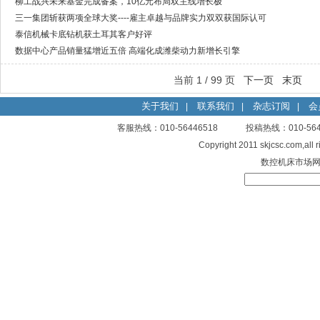
柳工战兴未来基金完成备案，10亿元布局双主线增长极
三一集团斩获两项全球大奖----雇主卓越与品牌实力双双获国际认可
泰信机械卡底钻机获土耳其客户好评
数据中心产品销量猛增近五倍 高端化成潍柴动力新增长引擎
当前 1 / 99 页
下一页
末页
关于我们
联系我们
杂志订阅
会
|
|
|
客服热线：010-56446518 投稿热线：010-
Copyright 2011 skjcsc.com,al
数控机床市场