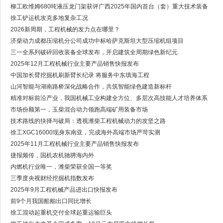
柳工欧维姆680吨液压龙门架获评广西2025年国内首台（套）重大技术装备
徐工铲运机攻克多地复杂工况
2026新周期，工程机械的发力点在哪里？
济柴动力成都压缩机分公司成功中标哈萨克斯坦大型压缩机组项目
三一全系列破碎回收装备全球发布，开启建筑全周期绿色新纪元
2025年12月工程机械行业主要产品销售快报发布
中国加长臂挖掘机刷新臂长纪录 将服务中东填海工程
山河智能与湖南路桥深化战略合作，共筑智能绿色建造新标杆
精准对标前沿产业，我国机械工业构建全方位、多层次高技能人才培养体系
市场份额第一，玉柴混合动力领跑高端矿用装备市场
技术路线的抉择与破局：透视潍柴工程机械动力的攻坚之路
徐工XGC16000现身东南亚，完成海外高端市场严苛实测
2025年11月工程机械行业主要产品销售快报发布
捷报频传，国机农机驰骋海内外
内燃机行业唯一，潍柴荣获全国一等奖
三季度央视财经挖掘机指数发布
2025年9月工程机械产品进出口快报发布
前9个月我国船舶出口同比增长
徐工混动起重机交付全球起重运输巨头