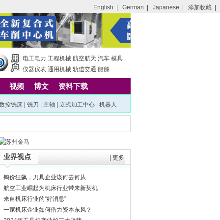
English
|
German
|
Japanese
|
添加收藏
|
电工电力
工程机械
航空航天
汽车
模具
仪器仪表
通用机械
轨道交通
船舶
视频
博文
资料下载
数控铣床
|
铣刀
|
主轴
|
立式加工中心
|
机器人
业界视点
|
更多
钨价狂飙，刀具企业该何去何从
航空工业崛起为机床行业带来新契机
来自机床行业的“好消息”
一家机床企业如何借力资本东风？