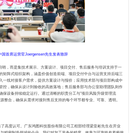
中国首席运营官Joergensen先生发表致辞
前哨，而是集技术展示、方案设计、项目交付、售后服务与培训支持
于一
的矩阵式组织架构，涵盖价值创造前端、项目交付中台与运营支
持后端三
入一线对接客户需求，提供方案设计与报价；应用技术部与
项目部构成中
管控，确保从设计到验收的高效落地；售后服务部与办
公室助理团队则作
确保设备持续稳定运行。通过清晰的职责分工与“项
目风险升级管理流
资源整合，确保从需求对接到售后支持的每个环节都
专业、可靠、透明。
了高度认可。广东鸿图科技股份有限公司工程部经理梁亚彬先生在
开业
铸与精密制造领域的企业，我们对加工装备的精度、效率与可靠性
有着极致