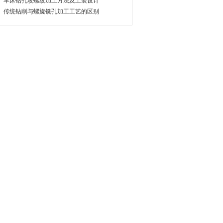
车床钻孔攻螺纹加工方法及工装设计
传统钻削与螺旋铣孔加工工艺的区别