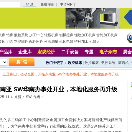
免费注册
|
申请VIP
|
铣床
钻床
数控系统
加工中心
锻压机床
刨插拉床
螺纹加工机床
齿轮加工机床
镗床
刀具
功能部件
配件附件
检验测量
机床电器
特种加工
机器人
产品库
企业库
宏观经济
二手设备
专题
电子杂志
展会
热门关键字：
数控机床
|
数控车床
|
数控系统
|
滚齿机
|
立足佛山，链动全国，开拓东南亚 SW华南办事处开业，本地化服务再升级
南亚 SW华南办事处开业，本地化服务再升级
025-11-4 来源： SW 作者：-
球领先的多主轴加工中心制造商及金属加工全套解决方案与智能化产线供
应商
司），为华南办事处开业举行了隆重的庆祝仪式。这是SW 继苏
州工厂、