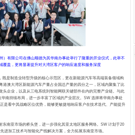
机床（苏州）有限公司在佛山顺德为其华南办事处举行了隆重的开业仪式，此举不
全域覆盖，更将显著提升对大湾区客户的响应速度和服务深度
既是制造业转型升级的核心示范区，更在新能源汽车等高端装备领
域构
粤港澳大湾区新能源汽车产量占全国总产量的四分之一，区域内
聚集了比
龙头企业，以及从三电系统到智能网联关键部件在内的完整
产业链。与此
在华南持续布局，进一步丰富了区域的产业层次。SW 选
择将华南办事处
德，正是看中其战略区位优势，能够更敏捷地响应客户
在技术迭代、产能提升
射东南亚市场的桥头堡，进一步强化其亚太地区服务网络。SW 计
划于20
全面展示先进加工技术与智能化产线解决方案，全力拓展东南亚市场。