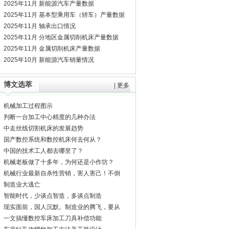
2025年11月 新能源汽车产量数据
2025年11月 基本型乘用车（轿车）产量数据
2025年11月 轴承出口情况
2025年11月 分地区金属切削机床产量数据
2025年11月 金属切削机床产量数据
2025年10月 新能源汽车销量情况
博文选萃
|
更多
机械加工过程图示
判断一台加工中心精度的几种办法
中走丝线切割机床的发展趋势
国产数控系统和数控机床何去何从？
中国的技术工人都去哪里了？
机械老板做了十多年，为何还是小作坊？
机械行业最新自杀性营销，害人害己！不倒
闭才
制造业大逃亡
智能时代，少谈点智造，多谈点制造
现实面前，国人沉默。制造业的腾飞，要从
机床
一文搞懂数控车床加工刀具补偿功能