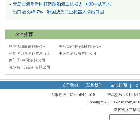
青岛西海岸新区打造船舶海工机器人“国家中试基地”
出口增长48.7%，我国成为工业机器人净出口国
名企推荐
聖杰國際股份有限公司
埃马克(中国)机械有限公司
伊斯卡刀具国际贸易（上
太仓分公司
中达电通股份有限公司
海）有限公司
西门子(中国)有限公司
瓦尔特（无锡）有限公司
关于我们
联系我们
杂志订阅
会
|
|
|
客服热线：010-56446518 投稿热线：010-
Copyright 2011 skjcsc.com,al
数控机床市场