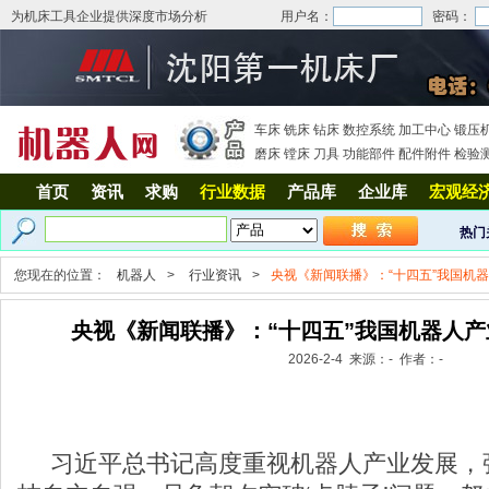
为机床工具企业提供深度市场分析
用户名：
密码：
车床
铣床
钻床
数控系统
加工中心
锻压
磨床
镗床
刀具
功能部件
配件附件
检验
首页
资讯
求购
行业数据
产品库
企业库
宏观经
热门
您现在的位置：
机器人
>
行业资讯
>
央视《新闻联播》：“十四五”我国机
央视《新闻联播》：“十四五”我国机器人
2026-2-4 来源：- 作者：-
习近平总书记高度重视机器人产业发展，强