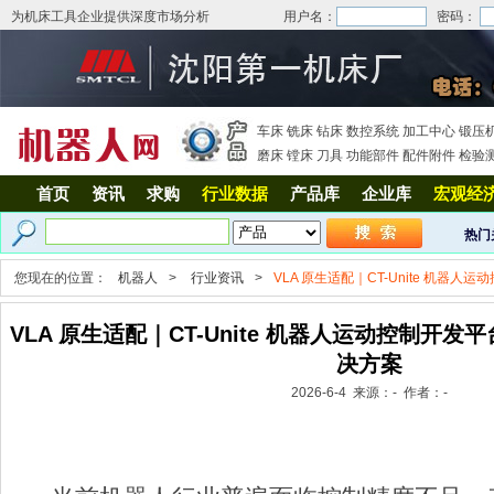
为机床工具企业提供深度市场分析
用户名：
密码：
车床
铣床
钻床
数控系统
加工中心
锻压
磨床
镗床
刀具
功能部件
配件附件
检验
首页
资讯
求购
行业数据
产品库
企业库
宏观经
热门
您现在的位置：
机器人
>
行业资讯
>
VLA 原生适配｜CT-Unite 机
VLA 原生适配｜CT-Unite 机器人运动控制开
决方案
2026-6-4 来源：- 作者：-