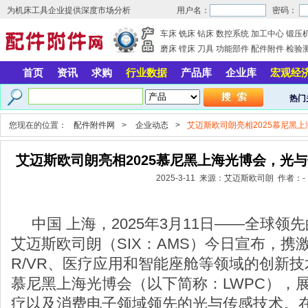
为机床工具企业提供深度市场分析
用户名：
密码：
车床
铣床
钻床
数控系统
加工中心
锻压
磨床
镗床
刀具
功能部件
配件附件
检验
首页
资讯
求购
行业数据
产品库
企业库
宏观经
热门
您现在的位置：
配件附件网
>
企业动态
>
艾迈斯欧司朗亮相2025慕尼黑
艾迈斯欧司朗亮相2025慕尼黑上海光博会，光
2025-3-11 来源：艾迈斯欧司朗 作者：-
中国 上海，2025年3月11日——全球领
艾迈斯欧司朗（SIX：AMS）今日宣布，携
R/VR、医疗应用和智能座舱等领域的创新技
慕尼黑上海光博会（以下简称：LWPC），
疗以及消费电子领域领先的光与传感技术。