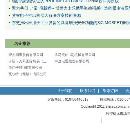
瑞萨推出经认证的PROFINET-IRT和PROFIdrive软件协议栈
展
聚力共创，“常”启新程-- 博世力士乐携手海德福斯打造的紧凑液
艾睿电子推出机器人解决方案技術资源
东芝推出应用于工业设备的具备增强安全功能的SiC MOSFET栅
名企推荐
聖杰國際股份有限公司
埃马克(中国)机械有限公司
伊斯卡刀具国际贸易（上
太仓分公司
中达电通股份有限公司
海）有限公司
西门子(中国)有限公司
瓦尔特（无锡）有限公司
关于我们
联系我们
杂志订阅
会
|
|
|
客服热线：010-56446518 投稿热线：010-
Copyright 2011 skjcsc.com,al
数控机床市场