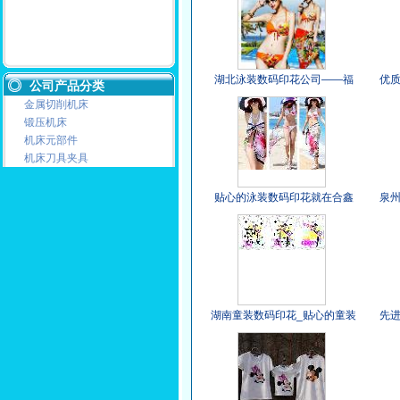
湖北泳装数码印花公司——福
优
公司产品分类
建服务一流的湖北泳装数码印
金属切削机床
花公司公司
锻压机床
机床元部件
机床刀具夹具
贴心的泳装数码印花就在合鑫
泉
数码印花|口碑好的泳装数码印
供
花
湖南童装数码印花_贴心的童装
先
数码印花公司是哪家
数