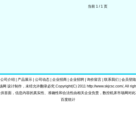
当前 1 / 1 页
|
公司介绍
|
产品展示
|
公司动态
|
企业招商
|
企业招聘
|
询价留言
|
联系我们
|
会员登陆
 设计制作，未经允许翻录必究.Copyright(C) 2011
http://www.skjcsc.com/
, All ri
提供首面，信息内容的真实性、准确性和合法性由相关企业负责，数控机床市场网对此
百度统计