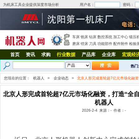
为机床工具企业提供深度市场分析
用户名：
密码：
车床
铣床
钻床
数控系统
加工中心
锻压
磨床
镗床
刀具
功能部件
配件附件
检验
首页
资讯
求购
行业数据
产品库
企业库
宏观经
热门
您现在的位置：
机器人
>
企业动态
>
北京人形完成首轮超7亿元市场化融资
北京人形完成首轮超7亿元市场化融资，打造“全
机器人
2026-2-4 来源：- 作者：-