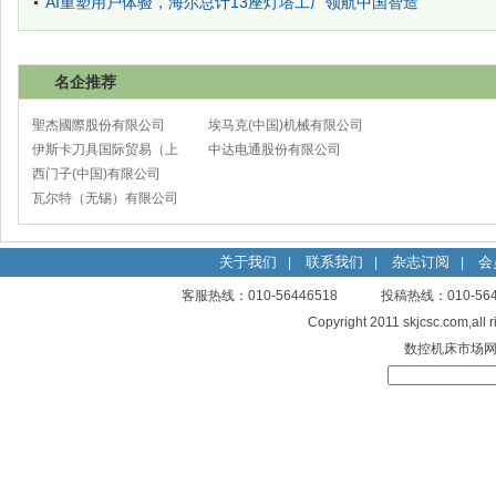
AI重塑用户体验，海尔总计13座灯塔工厂领航中国智造
名企推荐
聖杰國際股份有限公司
埃马克(中国)机械有限公司
伊斯卡刀具国际贸易（上
太仓分公司
中达电通股份有限公司
海）有限公司
西门子(中国)有限公司
瓦尔特（无锡）有限公司
关于我们
联系我们
杂志订阅
会
|
|
|
客服热线：010-56446518 投稿热线：010-
Copyright 2011 skjcsc.com,al
数控机床市场