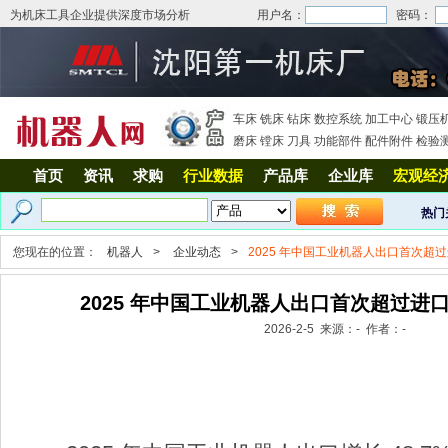
为机床工具企业提供深度市场分析
用户名：
密码：
车床
铣床
钻床
数控系统
加工中心
锻压
磨床
镗床
刀具
功能部件
配件附件
检验
首页
资讯
求购
行业数据
产品库
企业库
宏观经
热门
您现在的位置：
机器人
>
企业动态
>
2025 年中国工业机器人出口首次超
2025 年中国工业机器人出口首次超过进
2026-2-5 来源：- 作者：-