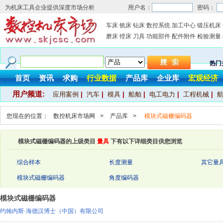
为机床工具企业提供深度市场分析
用户名：
密码：
车床
铣床
钻床
数控系统
加工中心
锻压机床
磨床
镗床
刀具
功能部件
配件附件
检验测量
热门
首页
资讯
求购
行业数据
产品库
企业库
宏观经济
用户频道:
应用案例
|
汽车
|
模具
|
船舶
|
电工电力
|
工程机械
|
您现在的位置：
数控机床市场网
>
产品库
>
模块式磁栅编码器
模块式磁栅编码器的上级类目
量具
下有以下详细类目供您浏览
综合样本
长度测量
其它量
模块式磁栅编码器
角度编码器
模块式磁栅编码器
约翰内斯·海德汉博士（中国）有限公司