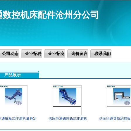
通数控机床配件沧州分公司
公司动态
企业招聘
企业招商
询价留言
联系我们
产品展示
恒通链板式排屑机量身定
供应恒通磁性钣式排屑机
供应恒通导轨刮屑板
制哦！
齐全