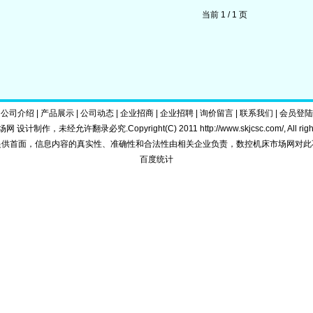
当前 1 / 1 页
|
公司介绍
|
产品展示
|
公司动态
|
企业招商
|
企业招聘
|
询价留言
|
联系我们
|
会员登陆
 设计制作，未经允许翻录必究.Copyright(C) 2011
http://www.skjcsc.com/
, All ri
提供首面，信息内容的真实性、准确性和合法性由相关企业负责，数控机床市场网对此
百度统计