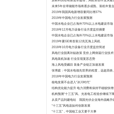
原材料供给有限需求猛增，风机零部件龙头最
未来5年全球储能市场将逐步成熟、装机年复合
2019年我国风电新增容量同比增37%
2019年中国电力行业发展预测
中国水电企业已占海外70%以上水电建设市场
2018年12月电力设备行业月度监控摘要
中国水电企业已占海外70%以上水电建设市场
2019年夏GE将首装12兆瓦海上风机
2018年10月电力设备行业月度监控简述
风电行业脱离补贴政策 竞价上网倒逼行业技术
风电装机加速 行业呈现复苏态势
海上风电受瞩目 装备产业链正加速发展
张博庭：中国水电领先世界的程度，远超高铁
2018年中国电力行业发展预测
核电发展不会进入“冰川时代”
结构优化能力提升 电力消费将保持平稳较快增
机构预测“十三五”风、光发电工程造价继续下
从卖产品到建电站 我国光伏企业海外战略升
“十三五”风电该如何创新发展
“十三五”，中国核工业又要干大事