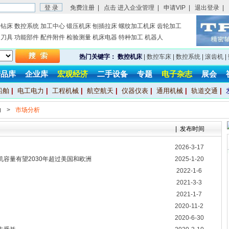
免费注册
|
点击 进入企业管理
|
申请VIP
|
退出登录
|
钻床
数控系统
加工中心
锻压机床
刨插拉床
螺纹加工机床
齿轮加工
刀具
功能部件
配件附件
检验测量
机床电器
特种加工
机器人
热门关键字：
数控机床
|
数控车床
|
数控系统
|
滚齿机
|
产品库
企业库
宏观经济
二手设备
专题
电子杂志
展会
船舶
|
电工电力
|
工程机械
|
航空航天
|
仪器仪表
|
通用机械
|
轨道交通
|
力
>
市场分析
| 发布时间
2026-3-17
容量有望2030年超过美国和欧洲
2025-1-20
2022-1-6
2021-3-3
2021-1-7
2020-11-2
2020-6-30