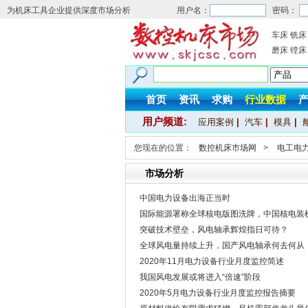
为机床工具企业提供深度市场分析
用户名：
密码：
车床
铣床
磨床
镗床
首页
资讯
求购
行业数据
用户频道:
应用案例
|
汽车
|
模具
|
您现在的位置：
数控机床市场网
>
电工电
市场分析
中国电力设备出海正当时
国际能源署称全球核电版图洗牌，中国核电装机
突破技术壁垒，风电轴承辉煌指日可待？
全球风电量持续上升，国产风电轴承何去何从
2020年11月电力设备行业月度监控简述
我国风电发展或将进入“倍速”阶段
2020年5月电力设备行业月度监控报告摘要