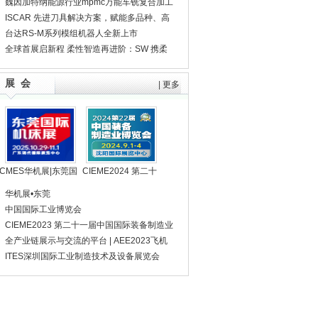
育银先生
系统解决方案，博世持续推进自动化与机器
魏因加特纳能源行业mpmc万能车铣复合加工
人技术创新
解决方案
ISCAR 先进刀具解决方案，赋能多品种、高
精度制造
台达RS-M系列模组机器人全新上市
全球首展启新程 柔性智造再进阶：SW 携柔
性智造新品亮相CCMT2026 赋能精密制造新
征程
展 会
|
更多
CMES华机展|东莞国
CIEME2024 第二十
际机床展
二届中国国际装备制
华机展•东莞
造业博览会
中国国际工业博览会
CIEME2023 第二十一届中国国际装备制造业
博览会
全产业链展示与交流的平台 | AEE2023飞机
工程展即刻报名参展！
ITES深圳国际工业制造技术及设备展览会
（第23届SIMM深圳机械展）