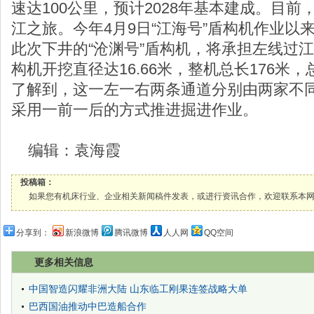
速达100公里，预计2028年基本建成。目
江之旅。今年4月9日“江海号”盾构机作业以
此次下井的“沧渊号”盾构机，将承担左线过
构机开挖直径达16.66米，整机总长176米，
了解到，这一左一右两条通道分别由两家不
采用一前一后的方式推进掘进作业。
编辑：袁海霞
投稿箱：
如果您有机床行业、企业相关新闻稿件发表，或进行资讯合作，欢迎联系本网编辑部， 邮箱
分享到：
新浪微博
腾讯微博
人人网
QQ空间
更多相关信息
中国智造闪耀非洲大陆 山东临工刚果连签战略大单
巴西国油推动中巴造船合作