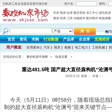
为机床工具企业提供深度市场分析
用户名：
密码：
车床
铣床
钻床
数控系统
加工中心
锻压机床
磨床
镗床
刀具
功能部件
配件附件
检验测量
热门
首页
资讯
求购
行业数据
产品库
企业库
宏观经济
用户频道:
应用案例
|
汽车
|
模具
|
船舶
|
电工电力
|
工程机械
|
您现在的位置：
数控机床市场网
>
轨道交通
>
重达481.5吨 国产超大直径盾构机“沧渊
2025-5-13 来源：- 作者：-
今天（5月11日）9时58分，随着现场总
制的超大直径盾构机“沧渊号”迎来关键节点——