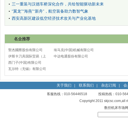
三一重装与汉德车桥深化合作，共绘智能驱动新未来
“翼龙”“海燕”“新舟”，航空装备助力数智气象
西安高新区建设低空经济技术攻关与产业化基地
名企推荐
聖杰國際股份有限公司
埃马克(中国)机械有限公司
伊斯卡刀具国际贸易（上
太仓分公司
中达电通股份有限公司
海）有限公司
西门子(中国)有限公司
瓦尔特（无锡）有限公司
关于我们
联系我们
杂志订阅
会
|
|
|
客服热线：010-56446518 投稿热线：010-
Copyright 2011 skjcsc.com,al
数控机床市场