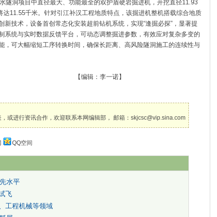
隧洞项目中直径最大、功能最全的双护盾硬岩掘进机，开挖直径11.93
程将达11.55千米。针对引江补汉工程地质特点，该掘进机整机搭载综合地质
创新技术，设备首创常态化安装超前钻机系统，实现“逢掘必探”，显著提
制系统与实时数据反馈平台，可动态调整掘进参数，有效应对复杂多变的
能，可大幅缩短工序转换时间，确保长距离、高风险隧洞施工的连续性与
：李一诺】
讯合作，欢迎联系本网编辑部， 邮箱：skjcsc@vip.sina.com
网
QQ空间
先水平
产试飞
济、工程机械等领域