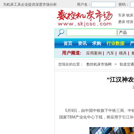
为机床工具企业提供深度市场分析
用户名：
密码：
车床
铣床
磨床
镗床
首页
资讯
求购
行业数据
用户频道:
应用案例
|
汽车
|
模具
|
您现在的位置：
数控机床市场网
>
轨道交通
“江汉神
5月9日，由中国中铁旗下中铁三局、中铁
国家TBM产业化中心下线，将应用于引江