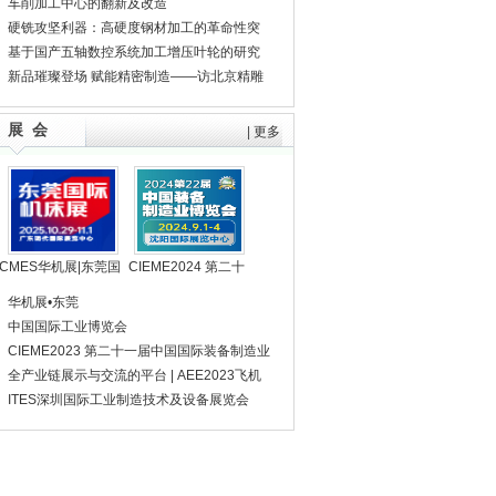
术集团总工程师、机床公司董事长周舟先生
车削加工中心的翻新及改造
硬铣攻坚利器：高硬度钢材加工的革命性突
破
基于国产五轴数控系统加工增压叶轮的研究
新品璀璨登场 赋能精密制造——访北京精雕
集团机床事业部总体设计副总监代文宾先生
展 会
|
更多
CMES华机展|东莞国
CIEME2024 第二十
际机床展
二届中国国际装备制
华机展•东莞
造业博览会
中国国际工业博览会
CIEME2023 第二十一届中国国际装备制造业
博览会
全产业链展示与交流的平台 | AEE2023飞机
工程展即刻报名参展！
ITES深圳国际工业制造技术及设备展览会
（第23届SIMM深圳机械展）