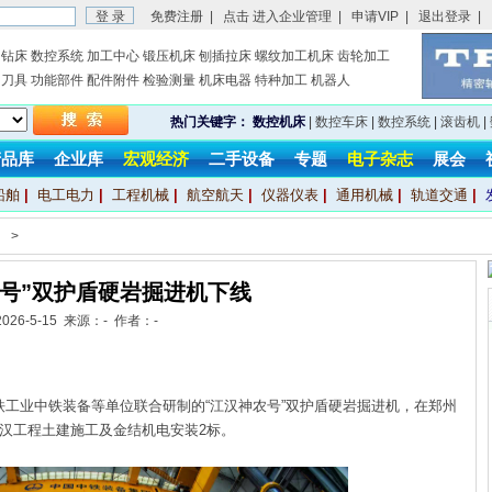
免费注册
|
点击 进入企业管理
|
申请VIP
|
退出登录
|
钻床
数控系统
加工中心
锻压机床
刨插拉床
螺纹加工机床
齿轮加工
刀具
功能部件
配件附件
检验测量
机床电器
特种加工
机器人
热门关键字：
数控机床
|
数控车床
|
数控系统
|
滚齿机
|
产品库
企业库
宏观经济
二手设备
专题
电子杂志
展会
船舶
|
电工电力
|
工程机械
|
航空航天
|
仪器仪表
|
通用机械
|
轨道交通
|
>
农号”双护盾硬岩掘进机下线
2026-5-15 来源：- 作者：-
工业中铁装备等单位联合研制的“江汉神农号”双护盾硬岩掘进机，在郑州
补汉工程土建施工及金结机电安装2标。