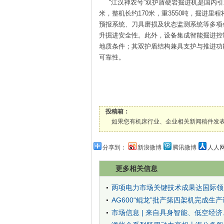
“江汉神农号”双护盾硬岩掘进机是国内引水
米，整机长约170米，重3550吨，掘进里
预报系统、刀具磨损及状态监测系统等多项
升掘进安全性。此外，设备集成智能掘进控
地质条件；其双护盾结构兼具支护与推进功
可靠性。
【编辑
投稿箱：
如果您有机床行业、企业相关新闻稿件发表，或进行资
分享到：
新浪微博
腾讯微博
人人
更多相关信息
两项电力市场关键技术成果达国际领
AG600“鲲龙”批产第四架机完成生
市场信息 | 来自具身智能、低空经