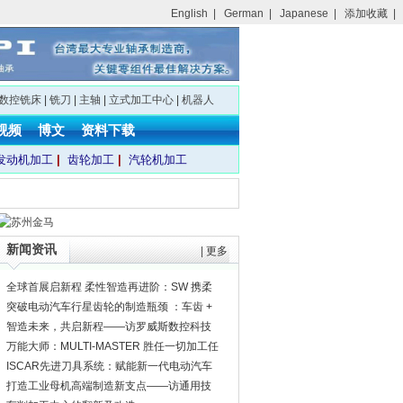
English
|
German
|
Japanese
|
添加收藏
|
数控铣床
|
铣刀
|
主轴
|
立式加工中心
|
机器人
视频
博文
资料下载
发动机加工
|
齿轮加工
|
汽轮机加工
新闻资讯
|
更多
全球首展启新程 柔性智造再进阶：SW 携柔
性智造新品亮相CCMT2026 赋能精密制造新
突破电动汽车行星齿轮的制造瓶颈 ：车齿 +
征程
滚齿，工艺融合实现高精度与高效率
智造未来，共启新程——访罗威斯数控科技
（常熟）有限公司总经理刘万山先生
万能大师：MULTI-MASTER 胜任一切加工任
务
ISCAR先进刀具系统：赋能新一代电动汽车
生产
打造工业母机高端制造新支点——访通用技