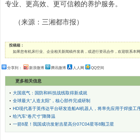
专业、更高效、更可信赖的养护服务。
（来源：三湘都市报）
投稿箱：
如果您有机床行业、企业相关新闻稿件发表，或进行资讯合作，欢迎联系本网编辑部， 邮箱
分享到：
新浪微博
腾讯微博
人人网
QQ空间
更多相关信息
大国底气：国防和科技战线取得新成就
全球最大“人造太阳”，核心部件完成研制
HD现代基于英伟达平台研发造船AI机器人，将率先应用于焊接工
给汽车“卷尺寸”降降温
一箭8星！我国成功发射吉星高分07C04星等8颗卫星