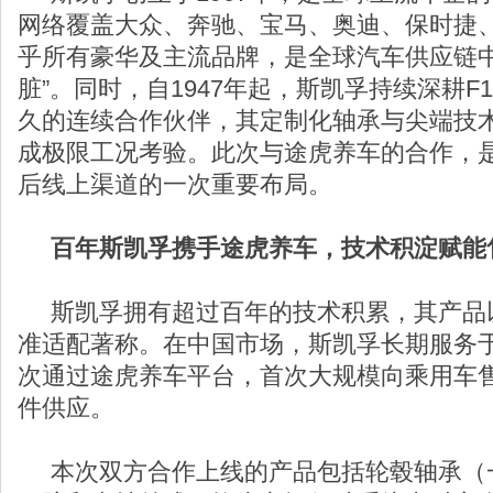
网络覆盖大众、奔驰、宝马、奥迪、保时捷
乎所有豪华及主流品牌，是全球汽车供应链中
脏”。同时，自1947年起，斯凯孚持续深耕F
久的连续合作伙伴，其定制化轴承与尖端技
成极限工况考验。此次与途虎养车的合作，
后线上渠道的一次重要布局。
百年斯凯孚携手途虎养车，技术积淀赋能
斯凯孚拥有超过百年的技术积累，其产品
准适配著称。在中国市场，斯凯孚长期服务
次通过途虎养车平台，首次大规模向乘用车
件供应。
本次双方合作上线的产品包括轮毂轴承（