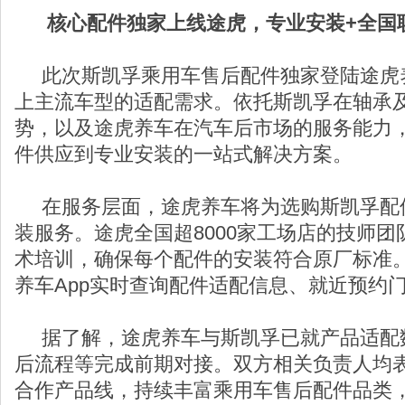
核心配件独家上线途虎，专业安装+全国
此次斯凯孚乘用车售后配件独家登陆途虎
上主流车型的适配需求。依托斯凯孚在轴承
势，以及途虎养车在汽车后市场的服务能力
件供应到专业安装的一站式解决方案。
在服务层面，途虎养车将为选购斯凯孚配
装服务。途虎全国超8000家工场店的技师
术培训，确保每个配件的安装符合原厂标准
养车App实时查询配件适配信息、就近预约
据了解，途虎养车与斯凯孚已就产品适配
后流程等完成前期对接。双方相关负责人均
合作产品线，持续丰富乘用车售后配件品类