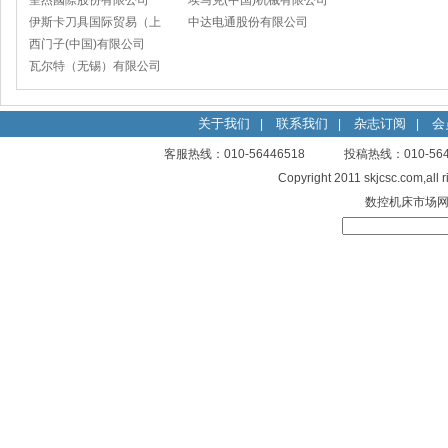
聖杰國際股份有限公司
埃马克(中国)机械有限公司
伊斯卡刀具国际贸易（上
太仓分公司
中达电通股份有限公司
海）有限公司
西门子(中国)有限公司
瓦尔特（无锡）有限公司
关于我们
联系我们
杂志订阅
会
|
|
|
客服热线：010-56446518 投稿热线：010-
Copyright 2011 skjcsc.com,al
数控机床市场