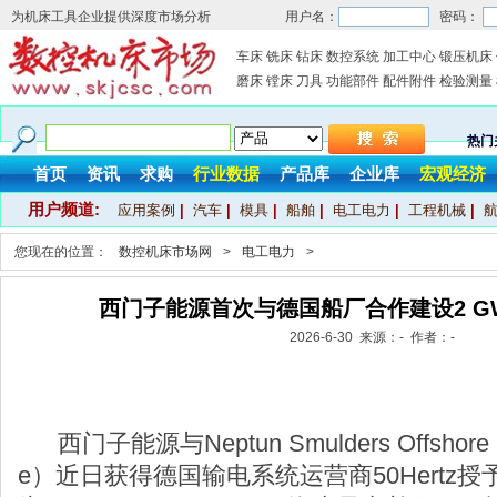
为机床工具企业提供深度市场分析
用户名：
密码：
车床
铣床
钻床
数控系统
加工中心
锻压机床
磨床
镗床
刀具
功能部件
配件附件
检验测量
热门
首页
资讯
求购
行业数据
产品库
企业库
宏观经济
用户频道:
应用案例
|
汽车
|
模具
|
船舶
|
电工电力
|
工程机械
|
您现在的位置：
数控机床市场网
>
电工电力
>
西门子能源首次与德国船厂合作建设2 
2026-6-30 来源：- 作者：-
西门子能源与Neptun Smulders Offshore 
e）近日获得德国输电系统运营商50Hertz