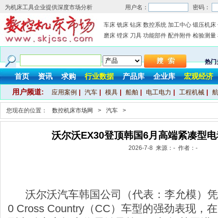
为机床工具企业提供深度市场分析
用户名：
密码：
车床
铣床
钻床
数控系统
加工中心
锻压机床
磨床
镗床
刀具
功能部件
配件附件
检验测量
热门
首页
资讯
求购
行业数据
产品库
企业库
宏观经济
用户频道:
应用案例
|
汽车
|
模具
|
船舶
|
电工电力
|
工程机械
|
您现在的位置：
数控机床市场网
>
汽车
>
沃尔沃EX30登顶韩国6月高端紧凑型
2026-7-8 来源：- 作者：-
沃尔沃汽车韩国公司（代表：李允模）凭借纯电
0 Cross Country（CC）车型的强劲表现