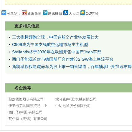
分享到：
新浪微博
腾讯微博
人人网
QQ空间
更多相关信息
三大指标领跑全球，中国造船全产业链发展壮大
C909成为中国支线航空运输市场主力机型
Stellantis将于2030年在欧洲开售中国产Jeep车型
西门子能源首次与德国船厂合作建设2 GW海上换流平台
斯凯孚授权途虎养车为线上唯一销售渠道，百年轴承巨头加速布局
名企推荐
聖杰國際股份有限公司
埃马克(中国)机械有限公司
伊斯卡刀具国际贸易（上
太仓分公司
中达电通股份有限公司
海）有限公司
西门子(中国)有限公司
瓦尔特（无锡）有限公司