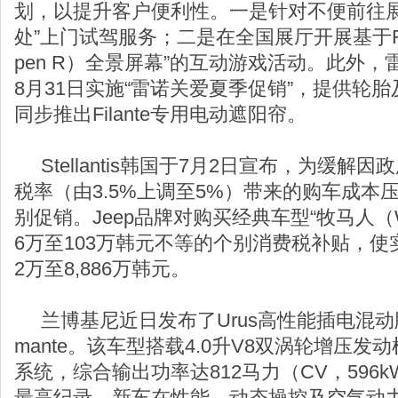
划，以提升客户便利性。一是针对不便前往展
处”上门试驾服务；二是在全国展厅开展基于Fila
pen R）全景屏幕”的互动游戏活动。此外
8月31日实施“雷诺关爱夏季促销”，提供轮
同步推出Filante专用电动遮阳帘。
Stellantis韩国于7月2日宣布，为缓解
税率（由3.5%上调至5%）带来的购车成本
别促销。Jeep品牌对购买经典车型“牧马人（Wr
6万至103万韩元不等的个别消费税补贴，使实
2万至8,886万韩元。
兰博基尼近日发布了Urus高性能插电混动版本——
mante。该车型搭载4.0升V8双涡轮增压
系统，综合输出功率达812马力（CV，596k
最高纪录。新车在性能、动态操控及空气动