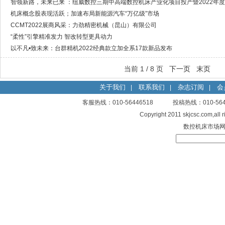
智领新路，未来已来 ：纽威数控三期中高端数控机床产业化项目投产暨2022年
举办
机床概念股表现活跃；加速布局新能源汽车“万亿级”市场
CCMT2022展商风采：力劲精密机械（昆山）有限公司
“柔性”引擎精准发力 智改转型更具动力
以不凡•致未来：台群精机2022经典款立加全系17款新品发布
当前 1 / 8 页
下一页
末页
关于我们
联系我们
杂志订阅
会
|
|
|
客服热线：010-56446518 投稿热线：010-
Copyright 2011 skjcsc.com,al
数控机床市场