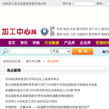
为机床工具企业提供深度市场分析
用户名：
密码：
车床
铣床
钻床
数控系统
加工中心
锻压
磨床
镗床
刀具
功能部件
配件附件
检验
首页
资讯
求购
行业数据
产品库
企业库
宏观经
热门
您现在的位置：
加工中心网
>
热点新闻
热点新闻
2026机床制造业CEO论坛在上海成功举办
意大利国家展团即将亮相CCMT 2026集中呈现高端制造与智能技术创新
纽威数控成功入选“2025苏州民营企业研发投入100家”榜单
青岛国际机床展圆满收官!带您回顾纽威数控精彩瞬间!
2025年1-4月机床工具行业经济运行简讯
智领新路，共赢未来——纽威数控四期高端智能数控装备项目投产