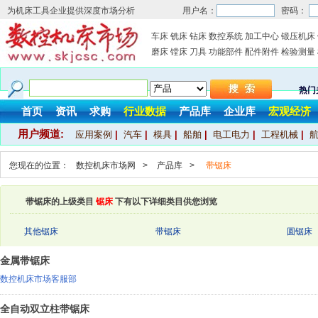
为机床工具企业提供深度市场分析
用户名：
密码：
车床
铣床
钻床
数控系统
加工中心
锻压机床
磨床
镗床
刀具
功能部件
配件附件
检验测量
热门
首页
资讯
求购
行业数据
产品库
企业库
宏观经济
用户频道:
应用案例
|
汽车
|
模具
|
船舶
|
电工电力
|
工程机械
|
您现在的位置：
数控机床市场网
>
产品库
>
带锯床
带锯床的上级类目
锯床
下有以下详细类目供您浏览
其他锯床
带锯床
圆锯床
金属带锯床
数控机床市场客服部
全自动双立柱带锯床