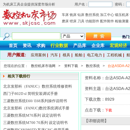
为机床工具企业提供深度市场分析
用户名：
密码：
车床
铣床
钻床
数控系统
加工中心
锻压机床
磨床
镗床
刀具
功能部件
配件附件
检验测量
热门
首页
资讯
求购
行业数据
产品库
企业库
宏观经济
用户频道:
应用案例
|
汽车
|
模具
|
船舶
|
电工电力
|
工程机械
|
您现在的位置：
数控机床市场网
>
资料下载
>
数控系统
>
台达ASDA-
相关下载排行
资料名称：台达ASDA-
北京发那科（FANUC）数控系统维修资料
资料主题：台达ASDA-
西门子802D sl 简明安装调试手册
下载次数：8929
三菱数控系统E60/ E68系列操作说明书
北京发那科（FANUC)数控系统调试手册
点击下载：
下载
三菱数控系统M70系列 设定说明书
【详细说明】
三菱数控系统M700 70系列 设定说明书
广州数控GSK980TD 车床CNC 使用手册