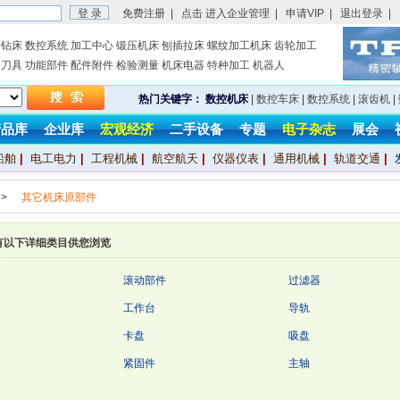
免费注册
|
点击 进入企业管理
|
申请VIP
|
退出登录
|
钻床
数控系统
加工中心
锻压机床
刨插拉床
螺纹加工机床
齿轮加工
刀具
功能部件
配件附件
检验测量
机床电器
特种加工
机器人
热门关键字：
数控机床
|
数控车床
|
数控系统
|
滚齿机
|
产品库
企业库
宏观经济
二手设备
专题
电子杂志
展会
船舶
|
电工电力
|
工程机械
|
航空航天
|
仪器仪表
|
通用机械
|
轨道交通
|
>
其它机床原部件
有以下详细类目供您浏览
滚动部件
过滤器
工作台
导轨
卡盘
吸盘
紧固件
主轴