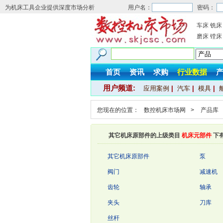
为机床工具企业提供深度市场分析
用户名：
密码：
车床
铣床
磨床
镗床
首页
资讯
求购
行业数据
用户频道:
应用案例
|
汽车
|
模具
|
您现在的位置：
数控机床市场网
>
产品库
其它机床原部件的上级类目
机床元部件
下
其它机床原部件
泵
阀门
减速机
齿轮
轴承
夹头
刀库
丝杆